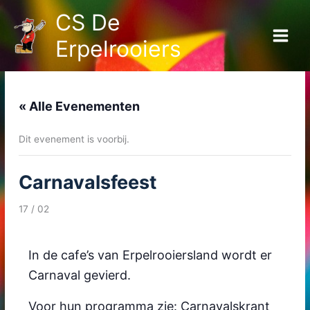
Ga
Main
CS De
naar
Menu
de
Erpelrooiers
inhoud
« Alle Evenementen
Dit evenement is voorbij.
Carnavalsfeest
17 / 02
In de cafe’s van Erpelrooiersland wordt er
Carnaval gevierd.
Voor hun programma zie: Carnavalskrant